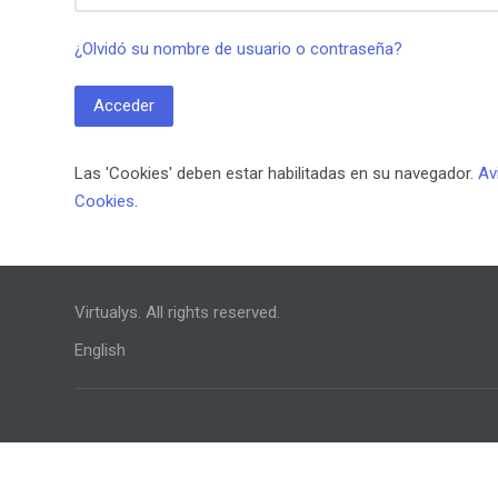
¿Olvidó su nombre de usuario o contraseña?
Acceder
Las 'Cookies' deben estar habilitadas en su navegador.
Av
Cookies
.
Virtualys. All rights reserved.
English
Scroll to top