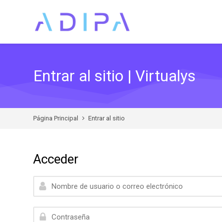
Skip to navigation
Skip to search form
Skip to login form
Skip to footer
Salta al contenido principal
Entrar al sitio | Virtualys
Página Principal
Entrar al sitio
Acceder
Nombre de usuario o correo electrónico
Contraseña