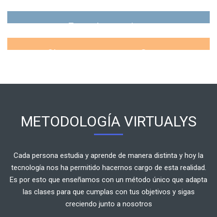
Gamificaciones Dinámicas
Box description here...
Foros Interactivos
Box description here...
Clases con recursos Scorm
Box description here...
METODOLOGÍA VIRTUALYS
Cada persona estudia y aprende de manera distinta y hoy la
tecnología nos ha permitido hacernos cargo de esta realidad.
Es por esto que enseñamos con un método único que adapta
las clases para que cumplas con tus objetivos y sigas
creciendo junto a nosotros