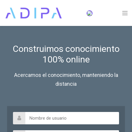
Skip to navigation
Skip to login form
Skip to footer
Salta al contenido principal
Página Principal | Virtualys
Construimos conocimiento
100% online
Acercamos el conocimiento, manteniendo la
distancia