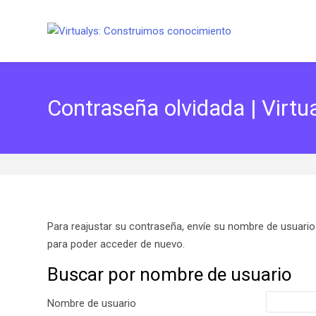
Skip to navigation
Skip to search form
Skip to login form
Skip to footer
Salta al contenido principal
Contraseña olvidada | Virtu
Para reajustar su contraseña, envíe su nombre de usuario
para poder acceder de nuevo.
Buscar por nombre de usuario
Buscar por nombre de usuario
Nombre de usuario